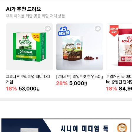
Ai가 추천 드려요
우리 아이를 위한 맞춤 취향 저격 상품
그리니즈 오리지널 티니 130
[2개세트] 리얼트릿 한우 50g
로얄캐닌 독 미디
개입
kg 중형견 면역
28%
5,000
원
18%
53,000
18%
84,9
원