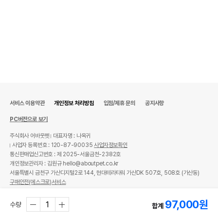
서비스 이용약관
개인정보 처리방침
입점/제휴 문의
공지사항
PC버전으로 보기
주식회사 어바웃펫
대표자명 : 나옥귀
사업자 등록번호 : 120-87-90035
사업자정보확인
통신판매업신고번호 : 제 2025-서울금천-2382호
개인정보관리자 : 김원규 hello@aboutpet.co.kr
서울특별시 금천구 가산디지털2로 144, 현대테라타워 가산DK 507호, 508호 (가산동)
구매안전(에스크로)서비스
© copyright (c) www.aboutpet.co.kr all rights reserved.
97,000
원
수량
합계