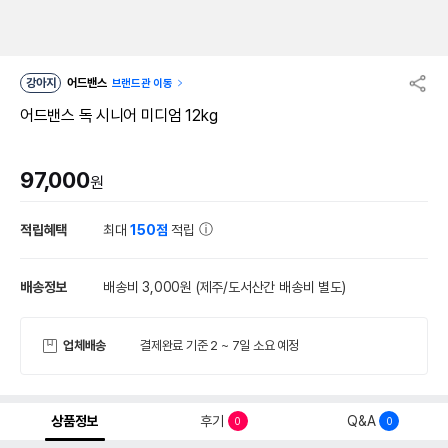
강아지
어드밴스
브랜드관 이동
어드밴스 독 시니어 미디엄 12kg
97,000
원
적립혜택
최대
150점
적립
배송정보
배송비 3,000원
(제주/도서산간 배송비 별도)
업체배송
결제완료 기준 2 ~ 7일 소요 예정
상품정보
후기
Q&A
0
0