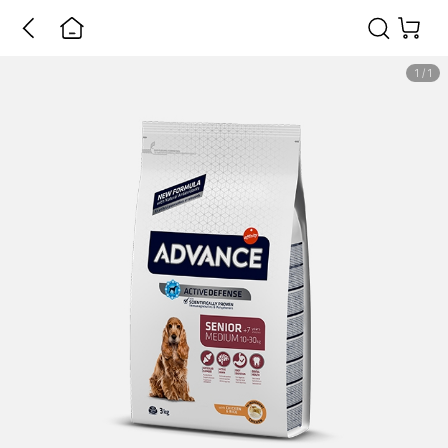
1
/
1