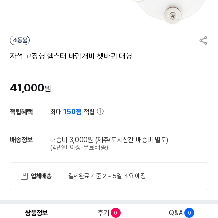
소동물
자석 고정형 햄스터 바람개비 쳇바퀴 대형
41,000
원
적립혜택
최대
150점
적립
배송정보
배송비 3,000원
(제주/도서산간 배송비 별도)
(4만원 이상 무료배송)
업체배송
결제완료 기준 2 ~ 5일 소요 예정
상품정보
후기
Q&A
0
0