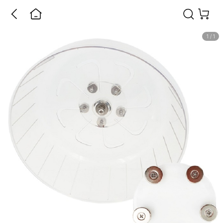
1
/
1