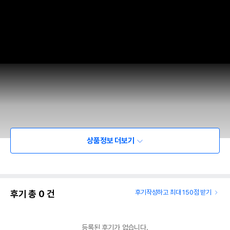
상품정보 더보기
후기 총
0
건
후기작성하고 최대 150점 받기
https://youtu.be/7OVX7X72q_A
동영상이 재생되지 않는다면 위 링크를 눌러주세요!
등록된 후기가 없습니다.