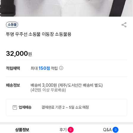
소동물
투명 우주선 소동물 이동장 소동물용
32,000
원
적립혜택
최대
150점
적립
배송정보
배송비 3,000원
(제주/도서산간 배송비 별도)
(4만원 이상 무료배송)
업체배송
결제완료 기준 2 ~ 5일 소요 예정
상품정보
후기
Q&A
0
0