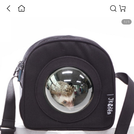
1
/
1