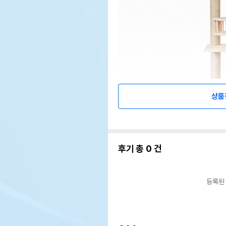
상품
후기 총
0
건
등록된