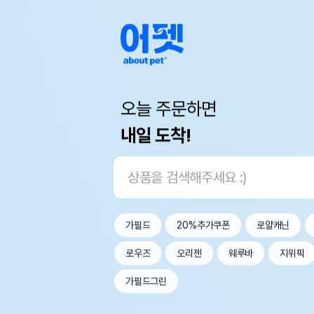
오늘 주문하면
내일 도착!
가필드
20%추가쿠폰
로얄캐닌
로우즈
오리젠
웨루바
지위픽
가필드그린