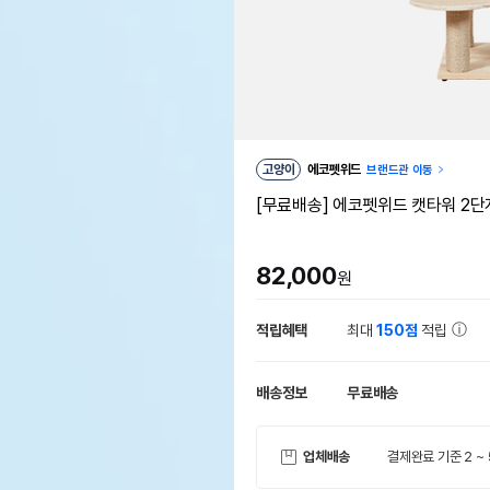
고양이
에코펫위드
브랜드관 이동
[무료배송] 에코펫위드 캣타워 2단계
82,000
원
적립혜택
최대
150점
적립
배송정보
무료배송
업체배송
결제완료 기준 2 ~