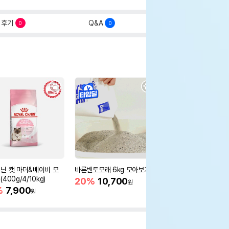
후기
Q&A
0
0
닌 캣 마더&베이비 모
바른벤토모래 6kg 모아보기
로얄캐닌 캣 인도어 4k
400g/4/10kg)
새 감소
20%
10,700
원
%
7,900
16%
55,000
원
원