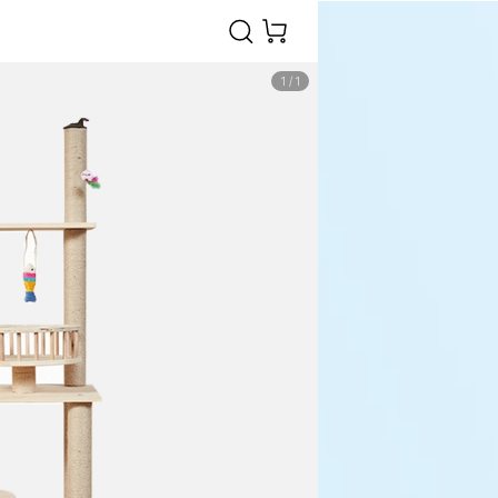
1
/
1