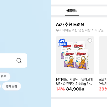
상품정보
Ai가 추천 드려요
우리 아이를 위한 맞춤 취향 저격 상품
츄르
[4개세트] 가필드 고양이모래
로얄캐
보라(굵은입자) 4.55kg 카사
아보기(
황제트릿
바모래
14%
84,900
39
원