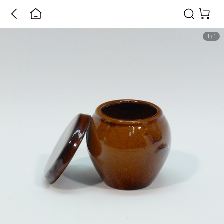
1
/
1