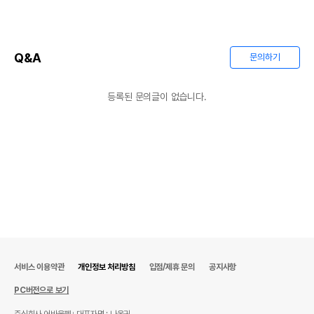
Q&A
문의하기
등록된 문의글이 없습니다.
서비스 이용약관
개인정보 처리방침
입점/제휴 문의
공지사항
PC버전으로 보기
주식회사 어바웃펫
대표자명 : 나옥귀