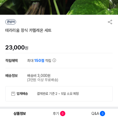
관상어
테라리움 장식 카멜레온 세트
23,000
원
적립혜택
최대
150점
적립
배송정보
배송비 3,000원
(3만원 이상 무료배송)
업체배송
결제완료 기준 2 ~ 5일 소요 예정
상품정보
후기
Q&A
0
0