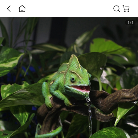
1
/
1