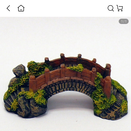
1
/
1