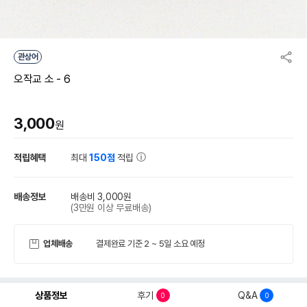
관상어
오작교 소 - 6
3,000
원
적립혜택
최대
150점
적립
배송정보
배송비 3,000원
(3만원 이상 무료배송)
업체배송
결제완료 기준 2 ~ 5일 소요 예정
상품정보
후기
Q&A
0
0