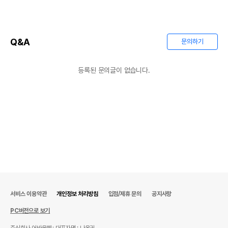
Q&A
문의하기
등록된 문의글이 없습니다.
서비스 이용약관
개인정보 처리방침
입점/제휴 문의
공지사항
PC버전으로 보기
주식회사 어바웃펫
대표자명 : 나옥귀