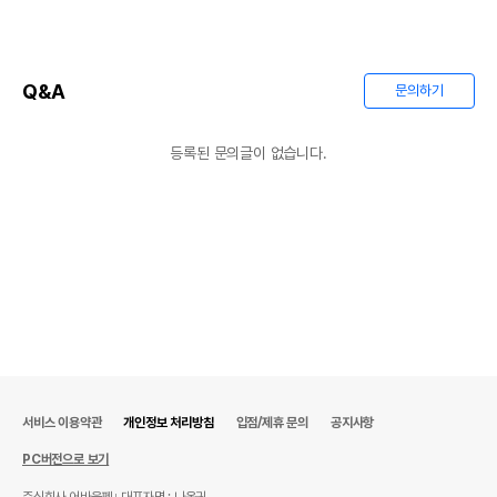
Q&A
문의하기
등록된 문의글이 없습니다.
서비스 이용약관
개인정보 처리방침
입점/제휴 문의
공지사항
PC버전으로 보기
주식회사 어바웃펫
대표자명 : 나옥귀