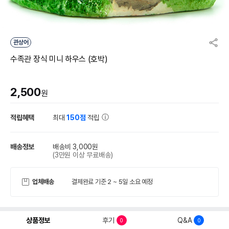
관상어
수족관 장식 미니 하우스 (호박)
2,500
원
적립혜택
최대
150점
적립
배송정보
배송비 3,000원
(3만원 이상 무료배송)
업체배송
결제완료 기준 2 ~ 5일 소요 예정
상품정보
후기
Q&A
0
0