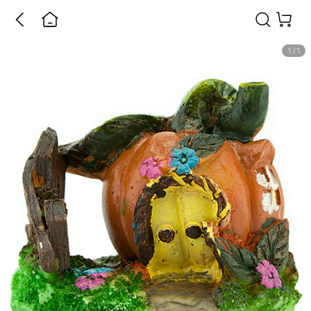
1
/
1