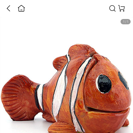
1
/
1