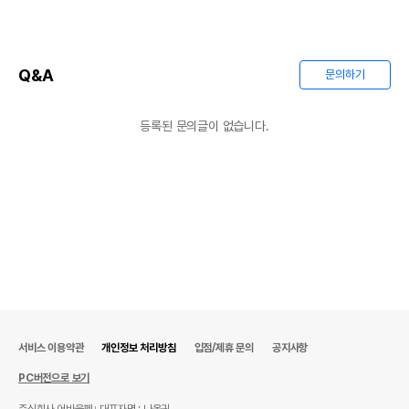
Q&A
문의하기
등록된 문의글이 없습니다.
서비스 이용약관
개인정보 처리방침
입점/제휴 문의
공지사항
PC버전으로 보기
주식회사 어바웃펫
대표자명 : 나옥귀