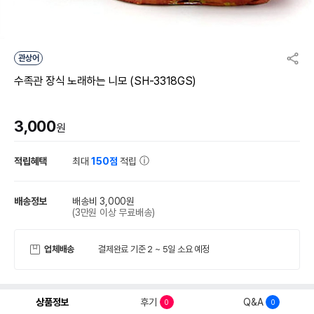
관상어
수족관 장식 노래하는 니모 (SH-3318GS)
3,000
원
적립혜택
최대
150점
적립
배송정보
배송비 3,000원
(3만원 이상 무료배송)
업체배송
결제완료 기준 2 ~ 5일 소요 예정
상품정보
후기
Q&A
0
0