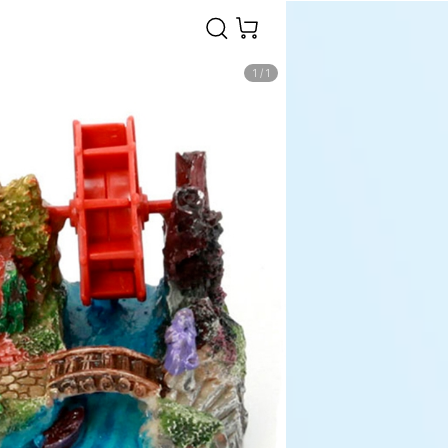
1
/
1