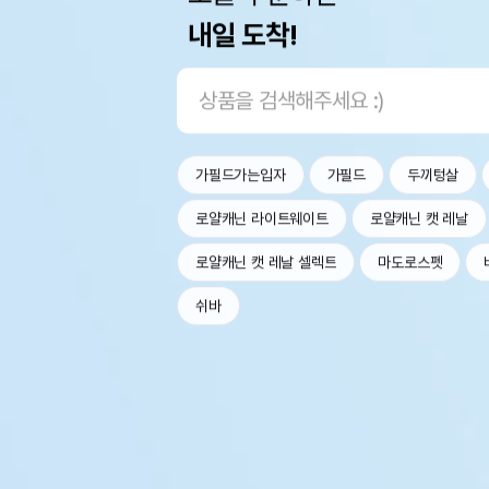
내일 도착!
가필드가는입자
가필드
두끼텅살
로얄캐닌 라이트웨이트
로얄캐닌 캣 레날
로얄캐닌 캣 레날 셀렉트
마도로스펫
쉬바