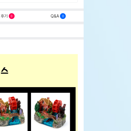
후기
Q&A
0
0