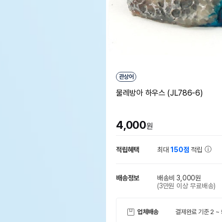
관상어
물레방아 하우스 (JL786-6)
4,000
원
적립혜택
최대
150점
적립
배송정보
배송비 3,000원
(3만원 이상 무료배송)
업체배송
결제완료 기준 2 ~