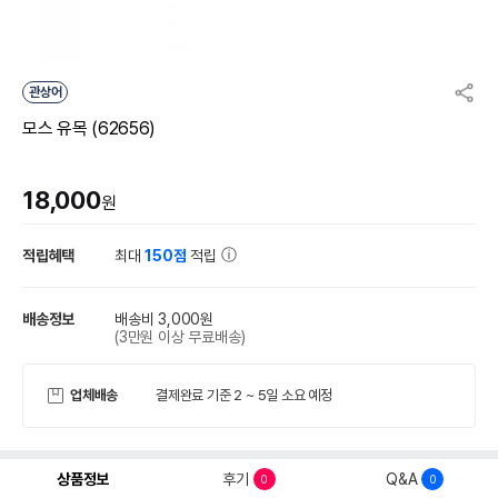
관상어
모스 유목 (62656)
18,000
원
적립혜택
최대
150점
적립
배송정보
배송비 3,000원
(3만원 이상 무료배송)
업체배송
결제완료 기준 2 ~ 5일 소요 예정
상품정보
후기
Q&A
0
0