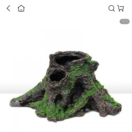
1
/
1