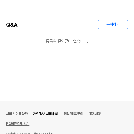
Q&A
문의하기
등록된 문의글이 없습니다.
서비스 이용약관
개인정보 처리방침
입점/제휴 문의
공지사항
PC버전으로 보기
주식회사 어바웃펫
대표자명 : 나옥귀