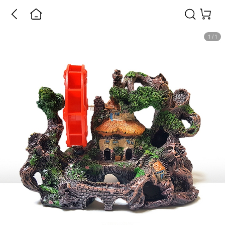
1
/
1