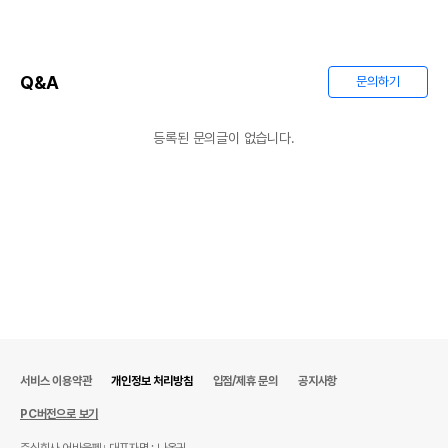
Q&A
문의하기
등록된 문의글이 없습니다.
서비스 이용약관
개인정보 처리방침
입점/제휴 문의
공지사항
PC버전으로 보기
주식회사 어바웃펫
대표자명 : 나옥귀