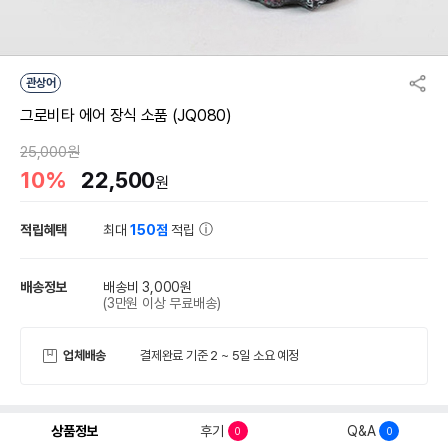
관상어
그로비타 에어 장식 소품 (JQ080)
25,000원
10%
22,500
원
적립혜택
최대
150점
적립
배송정보
배송비 3,000원
(3만원 이상 무료배송)
업체배송
결제완료 기준 2 ~ 5일 소요 예정
상품정보
후기
Q&A
0
0