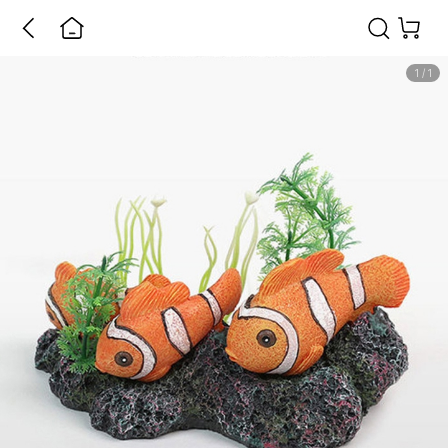
1
/
1