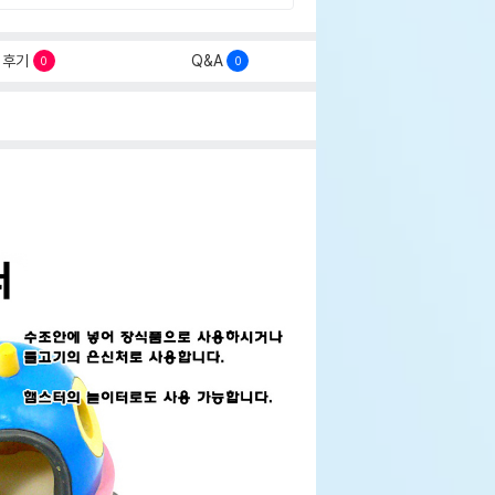
후기
Q&A
0
0