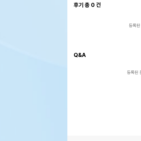
후기 총
0
건
상품 필수 정보
품명 및 모델명
상품
등록된
법에 의한 인증,허가 등을
상품
받았음을 확인할수 있는 경우
그에 대한 사항
제조국 또는 원산지
상품
Q&A
제조자,수입품의 경우
상품
수입자를 함께 표기
등록된 
AS책임자와 전화번호 또는
상품
소비자상담 관련 전화번호
유통
상품
유통기한
단,
유통