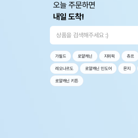
오늘 주문하면
내일 도착!
가필드
로얄캐닌
지위픽
츄르
레오나르도
로얄캐닌 인도어
몬지
로얄캐닌 키튼