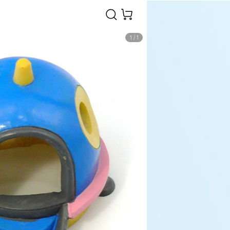
1
/
1