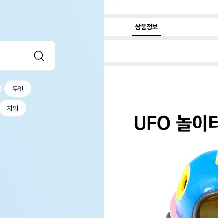
상품정보
두잇
치약