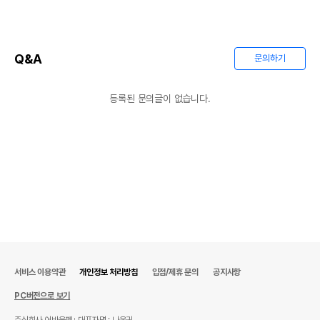
Q&A
문의하기
등록된 문의글이 없습니다.
서비스 이용약관
개인정보 처리방침
입점/제휴 문의
공지사항
PC버전으로 보기
주식회사 어바웃펫
대표자명 : 나옥귀