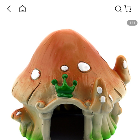
1
/
1