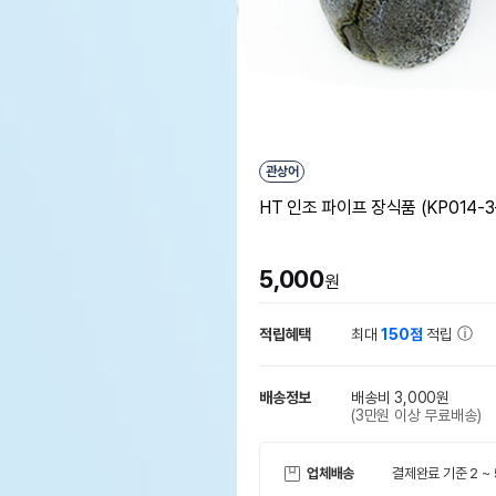
관상어
HT 인조 파이프 장식품 (KP014-3
5,000
원
적립혜택
최대
150점
적립
배송정보
배송비 3,000원
(3만원 이상 무료배송)
업체배송
결제완료 기준 2 ~