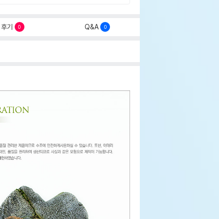
후기
Q&A
0
0