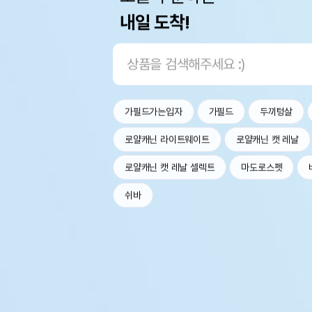
내일 도착!
가필드가는입자
가필드
두끼텅살
로얄캐닌 라이트웨이트
로얄캐닌 캣 레날
로얄캐닌 캣 레날 셀렉트
마도로스펫
쉬바