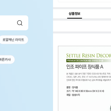
상품정보
로얄캐닌 라이트
바른카사