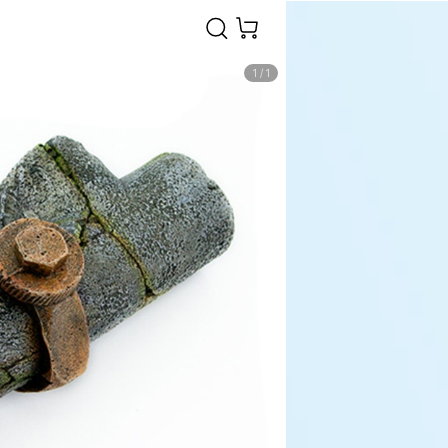
1
/
1