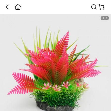
1
/
1