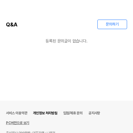
Q&A
문의하기
등록된 문의글이 없습니다.
서비스 이용약관
개인정보 처리방침
입점/제휴 문의
공지사항
PC버전으로 보기
주식회사 어바웃펫
대표자명 : 나옥귀