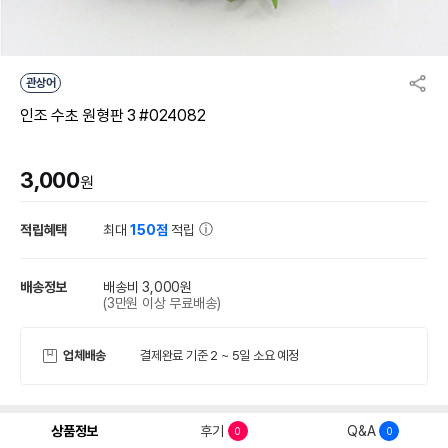
관상어
인조 수초 원형판 3 #024082
3,000
원
적립혜택
최대
150점
적립
배송정보
배송비 3,000원
(3만원 이상 무료배송)
업체배송
결제완료 기준 2 ~ 5일 소요 예정
상품정보
후기
Q&A
0
0