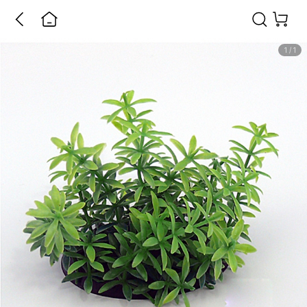
1
/
1