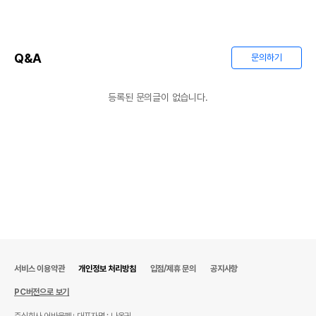
Q&A
문의하기
등록된 문의글이 없습니다.
상품 필수 정보
품명 및 모델명
상품상세설명 참조
법에 의한 인증,허가 등을
상품상세설명 참조
받았음을 확인할수 있는
경우 그에 대한 사항
제조국 또는 원산지
상품상세설명 참조
제조자,수입품의 경우
상품상세설명 참조
수입자를 함께 표기
서비스 이용약관
개인정보 처리방침
입점/제휴 문의
공지사항
AS책임자와 전화번호
PC버전으로 보기
상품상세설명 참조
또는 소비자상담 관련
전화번호
주식회사 어바웃펫
대표자명 : 나옥귀