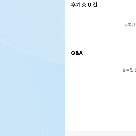
후기 총
0
건
등록된
Q&A
등록된 
상품 필수 정보
품명 및 모델명
상품
법에 의한 인증,허가 등을
상품
받았음을 확인할수 있는 경우
그에 대한 사항
제조국 또는 원산지
상품
제조자,수입품의 경우
상품
수입자를 함께 표기