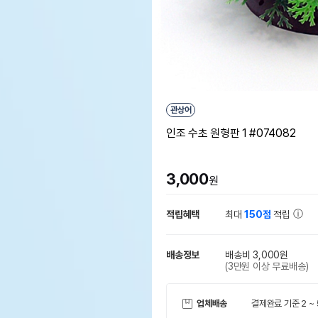
관상어
인조 수초 원형판 1 #074082
3,000
원
적립혜택
최대
150점
적립
배송정보
배송비 3,000원
(3만원 이상 무료배송)
업체배송
결제완료 기준 2 ~