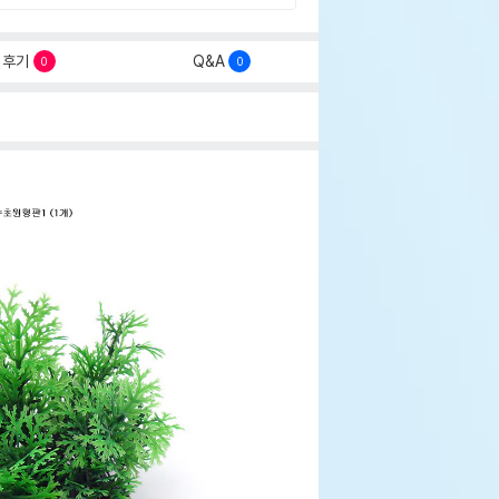
후기
Q&A
0
0