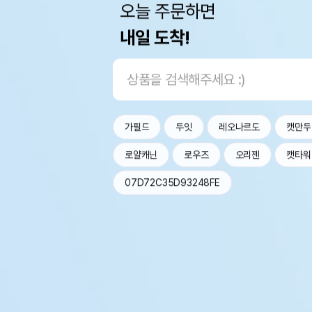
오늘 주문하면
내일 도착!
가필드
두잇
레오나르도
캣만두
로얄캐닌
로우즈
오리젠
캣타워
07D72C35D93248FE