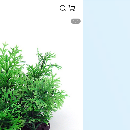
1
/
1