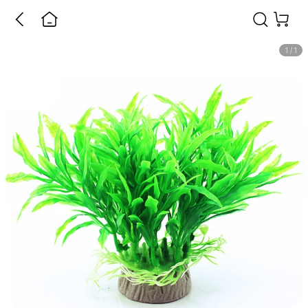
1
/
1