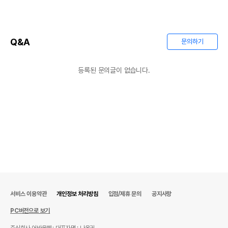
Q&A
문의하기
등록된 문의글이 없습니다.
서비스 이용약관
개인정보 처리방침
입점/제휴 문의
공지사항
PC버전으로 보기
주식회사 어바웃펫
대표자명 : 나옥귀