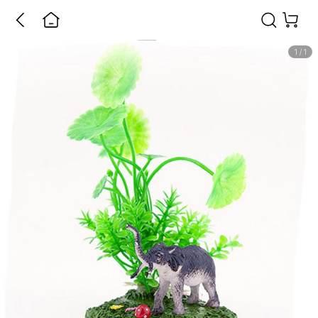
1
/
1