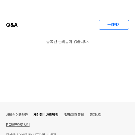
Q&A
문의하기
등록된 문의글이 없습니다.
서비스 이용약관
개인정보 처리방침
입점/제휴 문의
공지사항
PC버전으로 보기
주식회사 어바웃펫
대표자명 : 나옥귀