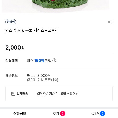
관상어
인조 수초 & 동물 시리즈 - 코끼리
2,000
원
적립혜택
최대
150점
적립
배송정보
배송비 3,000원
(3만원 이상 무료배송)
업체배송
결제완료 기준 2 ~ 5일 소요 예정
상품정보
후기
Q&A
0
0