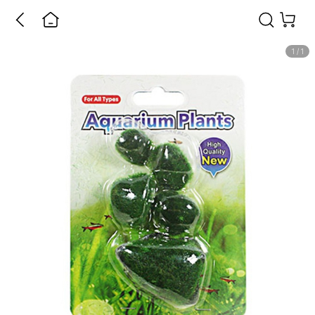
1
/
1