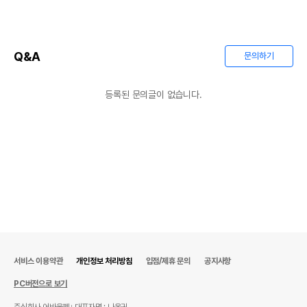
상품상세설명 참조
또는 소비자상담 관련
전화번호
유통기한이 최소 2026.12.07이거나 그
Q&A
이후인 상품이 출고됩니다.
문의하기
유통기한
단, 상품명에 유통기한 명시된 경우, 해당
유통기한을 따릅니다.
등록된 문의글이 없습니다.
서비스 이용약관
개인정보 처리방침
입점/제휴 문의
공지사항
PC버전으로 보기
주식회사 어바웃펫
대표자명 : 나옥귀