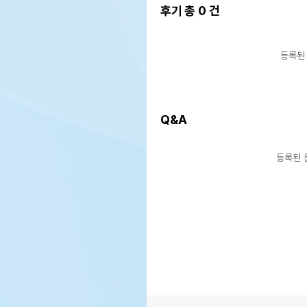
후기 총
0
건
제조자,수입품의 경우
상품
수입자를 함께 표기
AS책임자와 전화번호 또는
상품
등록된
소비자상담 관련 전화번호
유통
상품
유통기한
단,
Q&A
유통
등록된 