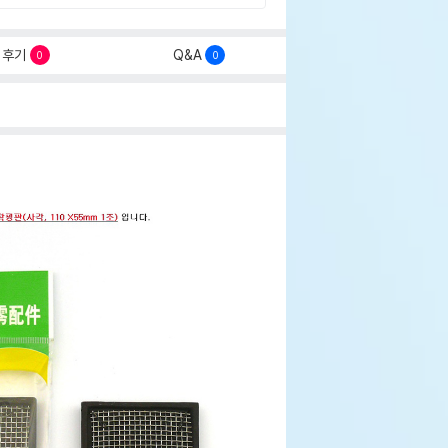
후기
Q&A
0
0