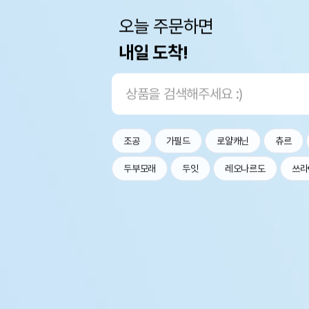
오늘 주문하면
내일 도착!
조공
가필드
로얄캐닌
츄르
두부모래
두잇
레오나르도
쓰라