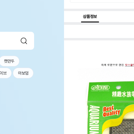
상품정보
캣만두
이브
아보덤