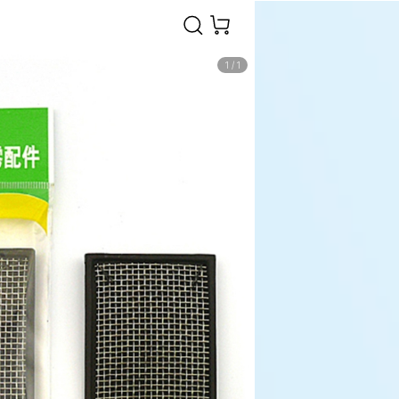
1
/
1