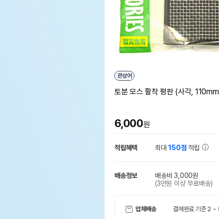
관상어
토분 모스 활착 평판 (사각, 110mm
6,000
원
적립혜택
최대
150점
적립
배송정보
배송비 3,000원
(3만원 이상 무료배송)
업체배송
결제완료 기준 2 ~