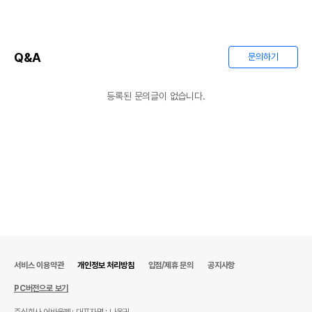
Q&A
문의하기
등록된 문의글이 없습니다.
서비스 이용약관
개인정보 처리방침
입점/제휴 문의
공지사항
PC버전으로 보기
주식회사 어바웃펫
대표자명 : 나옥귀