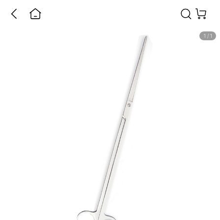
1
/
1