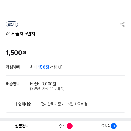
관상어
ACE 뜰채 5인치
1,500
원
적립혜택
최대
150점
적립
배송정보
배송비 3,000원
(3만원 이상 무료배송)
업체배송
결제완료 기준 2 ~ 5일 소요 예정
상품정보
후기
Q&A
0
0