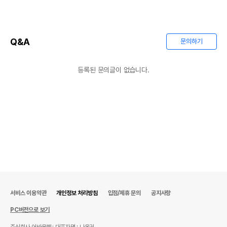
Q&A
문의하기
등록된 문의글이 없습니다.
서비스 이용약관
개인정보 처리방침
입점/제휴 문의
공지사항
PC버전으로 보기
주식회사 어바웃펫
대표자명 : 나옥귀