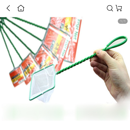
1
/
1