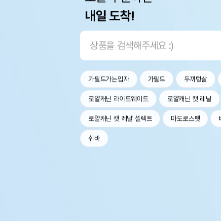
내일 도착!
가필드가는입자
가필드
두끼텅살
로얄캐닌 라이트웨이트
로얄캐닌 캣 레날
로얄캐닌 캣 레날 셀렉트
마도로스펫
쉬바