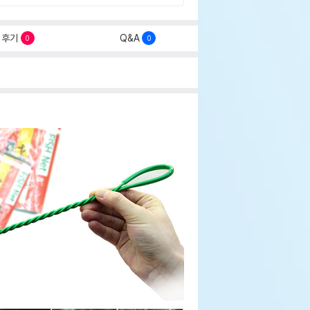
후기
Q&A
0
0