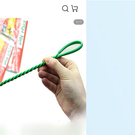
1
/
1