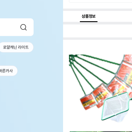
상품정보
로얄캐닌 라이트
바른카사