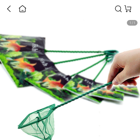
1
/
1