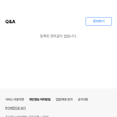
Q&A
문의하기
등록된 문의글이 없습니다.
서비스 이용약관
개인정보 처리방침
입점/제휴 문의
공지사항
PC버전으로 보기
주식회사 어바웃펫
대표자명 : 나옥귀