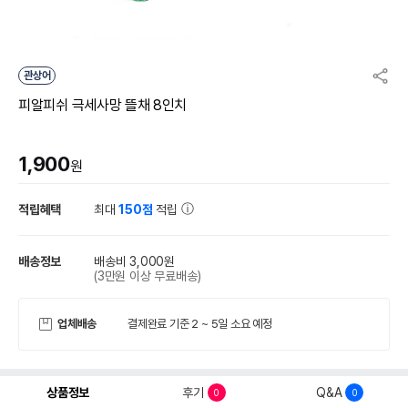
관상어
피알피쉬 극세사망 뜰채 8인치
1,900
원
적립혜택
최대
150점
적립
배송정보
배송비 3,000원
(3만원 이상 무료배송)
업체배송
결제완료 기준 2 ~ 5일 소요 예정
상품정보
후기
Q&A
0
0