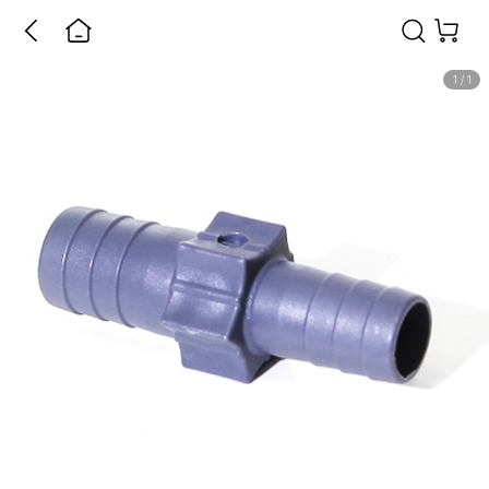
1
/
1