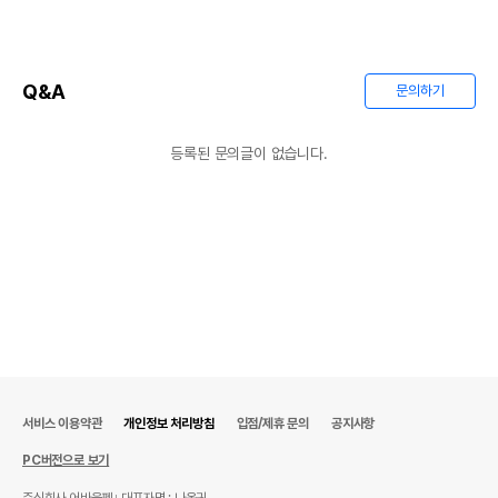
Q&A
문의하기
등록된 문의글이 없습니다.
서비스 이용약관
개인정보 처리방침
입점/제휴 문의
공지사항
PC버전으로 보기
주식회사 어바웃펫
대표자명 : 나옥귀