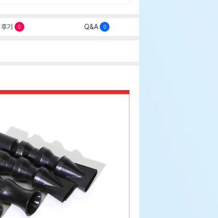
후기
Q&A
0
0