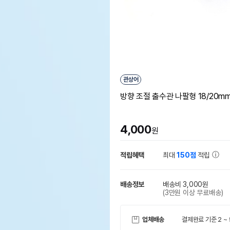
관상어
방향 조절 출수관 나팔형 18/20m
4,000
원
적립혜택
최대
150점
적립
배송정보
배송비 3,000원
(3만원 이상 무료배송)
업체배송
결제완료 기준 2 ~