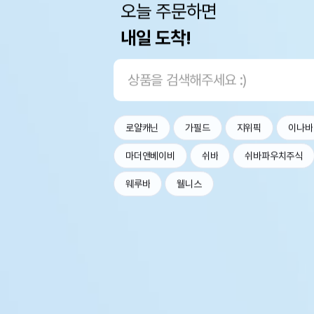
오늘 주문하면
내일 도착!
로얄캐닌
가필드
지위픽
이나바
마더앤베이비
쉬바
쉬바파우치주식
웨루바
웰니스