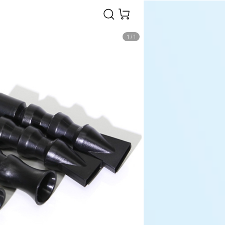
1
/
1