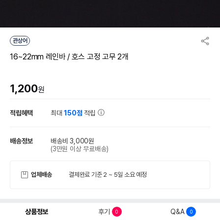
관상어
16~22mm 레인바 / 호스 고정 고무 2개
1,200
원
적립혜택
최대
150점
적립
배송정보
배송비 3,000원
(3만원 이상 무료배송)
업체배송
결제완료 기준 2 ~ 5일 소요 예정
상품정보
후기
Q&A
0
0