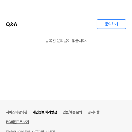
Q&A
문의하기
등록된 문의글이 없습니다.
서비스 이용약관
개인정보 처리방침
입점/제휴 문의
공지사항
PC버전으로 보기
주식회사 어바웃펫
대표자명 : 나옥귀