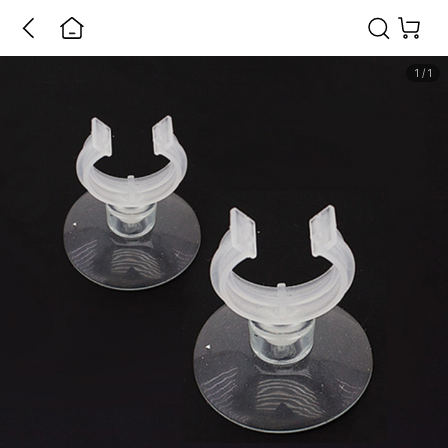
1
/
1