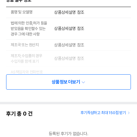
상품 필수 정보
품명 및 모델명
상품상세설명 참조
법에 의한 인증,허가 등을
상품상세설명 참조
받았음을 확인할수 있는
경우 그에 대한 사항
제조국 또는 원산지
상품상세설명 참조
제조자,수입품의 경우
상품상세설명 참조
수입자를 함께 표기
AS책임자와 전화번호
상품상세설명 참조
또는 소비자상담 관련
상품정보 더보기
전화번호
유통기한이 최소 2026.12.05이거나 그
이후인 상품이 출고됩니다.
유통기한
단, 상품명에 유통기한 명시된 경우, 해당
유통기한을 따릅니다.
후기 총
0
건
후기작성하고 최대 150점 받기
등록된 후기가 없습니다.