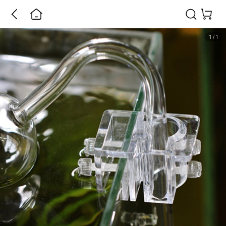
1
/
1