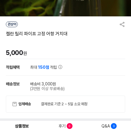
관상어
켈란 릴리 파이프 고정 어항 거치대
5,000
원
적립혜택
최대
150점
적립
배송정보
배송비 3,000원
(3만원 이상 무료배송)
업체배송
결제완료 기준 2 ~ 5일 소요 예정
상품정보
후기
Q&A
0
0