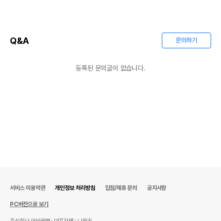
Q&A
문의하기
등록된 문의글이 없습니다.
상품 필수 정보
품명 및 모델명
상품상세설명 참조
서비스 이용약관
개인정보 처리방침
입점/제휴 문의
공지사항
법에 의한 인증,허가 등을
PC버전으로 보기
상품상세설명 참조
받았음을 확인할수 있는
경우 그에 대한 사항
주식회사 어바웃펫
대표자명 : 나옥귀