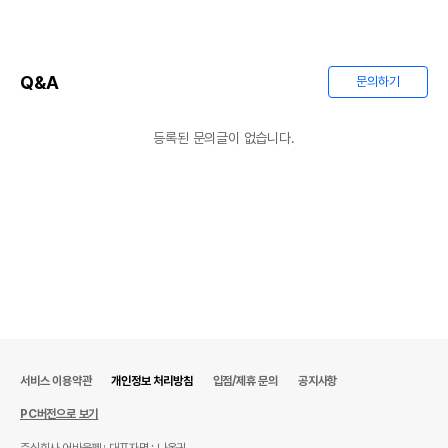
Q&A
문의하기
등록된 문의글이 없습니다.
상품 필수 정보
품명 및 모델명
상품상세설명 참조
법에 의한 인증,허가 등을
상품상세설명 참조
받았음을 확인할수 있는
경우 그에 대한 사항
제조국 또는 원산지
상품상세설명 참조
제조자,수입품의 경우
상품상세설명 참조
수입자를 함께 표기
서비스 이용약관
개인정보 처리방침
입점/제휴 문의
공지사항
AS책임자와 전화번호
상품상세설명 참조
또는 소비자상담 관련
PC버전으로 보기
전화번호
주식회사 어바웃펫
대표자명 : 나옥귀