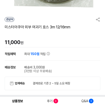
관상어
미스터아쿠아 외부 여과기 호스 3m 12/16mm
11,000
원
적립혜택
최대
150점
적립
배송정보
배송비 3,000원
(3만원 이상 무료배송)
업체배송
결제완료 기준 2 ~ 5일 소요 예정
상품정보
후기
Q&A
0
0