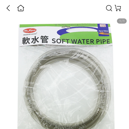
1
/
1