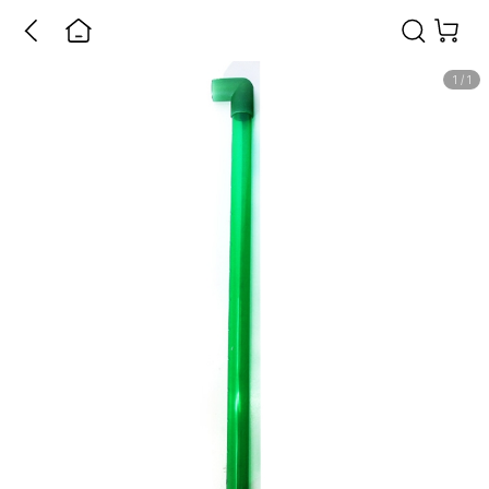
1
/
1