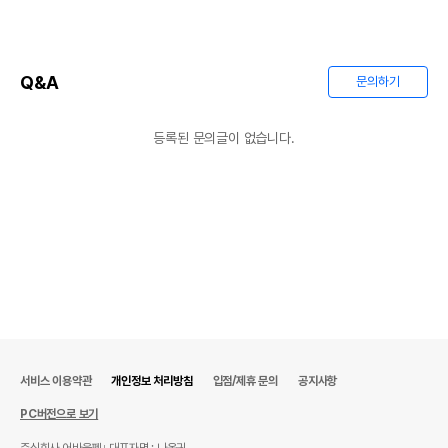
Q&A
문의하기
등록된 문의글이 없습니다.
서비스 이용약관
개인정보 처리방침
입점/제휴 문의
공지사항
PC버전으로 보기
주식회사 어바웃펫
대표자명 : 나옥귀