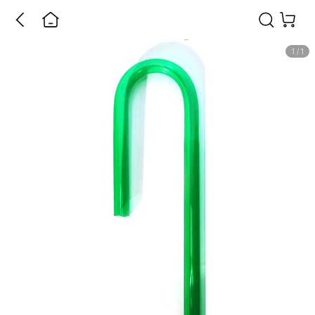
1
/
1