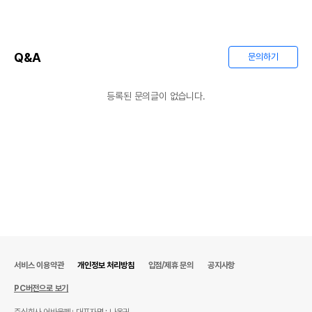
Q&A
문의하기
등록된 문의글이 없습니다.
서비스 이용약관
개인정보 처리방침
입점/제휴 문의
공지사항
PC버전으로 보기
주식회사 어바웃펫
대표자명 : 나옥귀