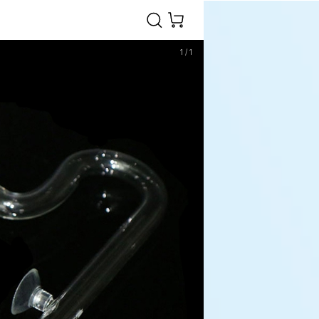
1
/
1