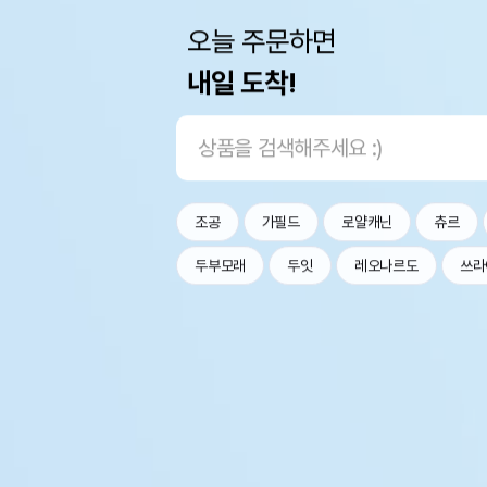
오늘 주문하면
내일 도착!
조공
가필드
로얄캐닌
츄르
두부모래
두잇
레오나르도
쓰라