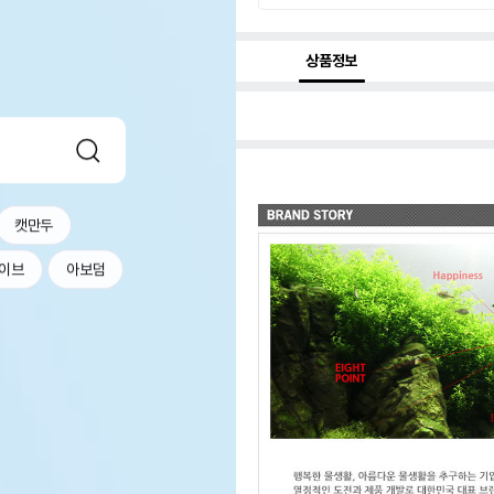
상품정보
캣만두
이브
아보덤