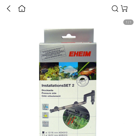
1
/
1