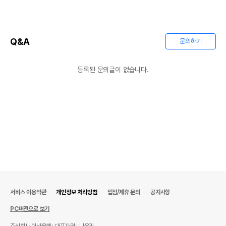
상품 필수 정보
품명 및 모델명
상품상세설명 참조
Q&A
문의하기
법에 의한 인증,허가 등을
상품상세설명 참조
받았음을 확인할수 있는
경우 그에 대한 사항
등록된 문의글이 없습니다.
제조국 또는 원산지
상품상세설명 참조
제조자,수입품의 경우
상품상세설명 참조
수입자를 함께 표기
AS책임자와 전화번호
상품상세설명 참조
또는 소비자상담 관련
전화번호
유통기한이 최소 2026.12.08이거나 그
이후인 상품이 출고됩니다.
유통기한
단, 상품명에 유통기한 명시된 경우, 해당
서비스 이용약관
개인정보 처리방침
입점/제휴 문의
공지사항
유통기한을 따릅니다.
PC버전으로 보기
주식회사 어바웃펫
대표자명 : 나옥귀