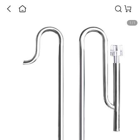
1
/
1