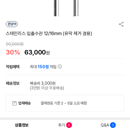
관상어
스테인리스 입출수관 12/16mm (유막 제거 겸용)
90,000원
30%
63,000
원
적립혜택
최대
150점
적립
배송정보
배송비 3,000원
(3만원 이상 무료배송)
업체배송
결제완료 기준 2 ~ 5일 소요 예정
상품정보
후기
Q&A
0
0