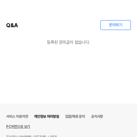
Q&A
문의하기
등록된 문의글이 없습니다.
서비스 이용약관
개인정보 처리방침
입점/제휴 문의
공지사항
PC버전으로 보기
주식회사 어바웃펫
대표자명 : 나옥귀