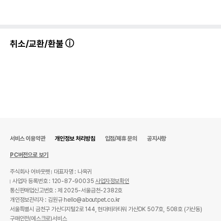
취소/교환/환불
서비스 이용약관
개인정보 처리방침
입점/제휴 문의
공지사항
PC버전으로 보기
주식회사 어바웃펫
대표자명 : 나옥귀
사업자 등록번호 : 120-87-90035
사업자정보확인
통신판매업신고번호 : 제 2025-서울금천-2382호
개인정보관리자 : 김원규 hello@aboutpet.co.kr
서울특별시 금천구 가산디지털2로 144, 현대테라타워 가산DK 507호, 508호 (가산동)
구매안전(에스크로)서비스