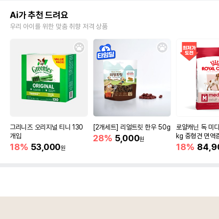
Ai가 추천 드려요
우리 아이를 위한 맞춤 취향 저격 상품
그리니즈 오리지널 티니 130
[2개세트] 리얼트릿 한우 50g
로얄캐닌 독 미디
개입
kg 중형견 면역
28%
5,000
원
18%
53,000
18%
84,9
원