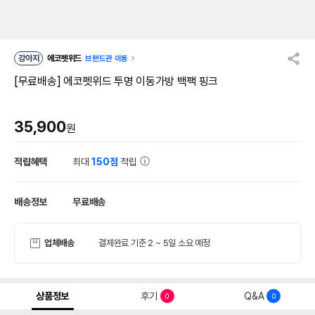
강아지
에코펫위드
브랜드관 이동
[무료배송] 에코펫위드 투명 이동가방 백팩 핑크
35,900
원
적립혜택
최대
150점
적립
배송정보
무료배송
업체배송
결제완료 기준 2 ~ 5일 소요 예정
상품정보
후기
Q&A
0
0