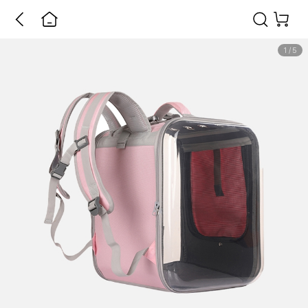
1
/
5