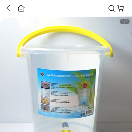
1
/
1