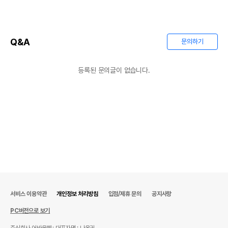
Q&A
문의하기
등록된 문의글이 없습니다.
서비스 이용약관
개인정보 처리방침
입점/제휴 문의
공지사항
PC버전으로 보기
주식회사 어바웃펫
대표자명 : 나옥귀