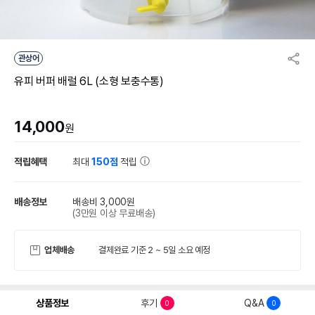
관상어
유피 버퍼 배럴 6L (소형 보충수통)
14,000
원
적립혜택
최대
150점
적립
배송정보
배송비 3,000원
(3만원 이상 무료배송)
업체배송
결제완료 기준 2 ~ 5일 소요 예정
상품정보
후기
Q&A
0
0