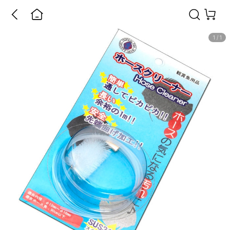
1
/
1