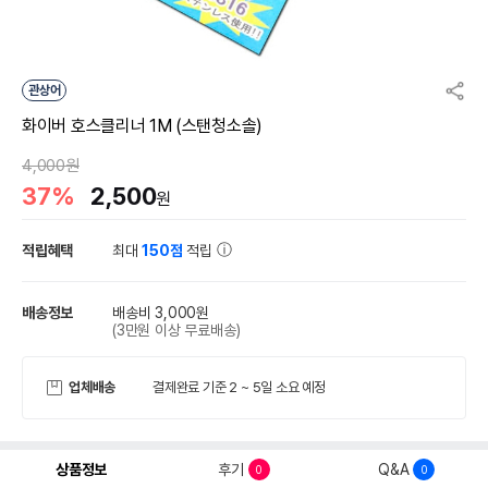
관상어
화이버 호스클리너 1M (스탠청소솔)
4,000원
37%
2,500
원
적립혜택
최대
150점
적립
배송정보
배송비 3,000원
(3만원 이상 무료배송)
업체배송
결제완료 기준 2 ~ 5일 소요 예정
상품정보
후기
Q&A
0
0