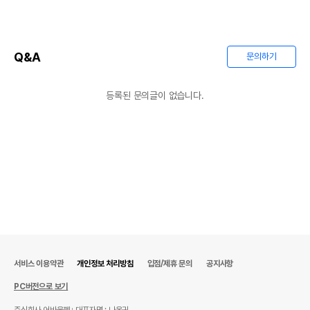
Q&A
문의하기
등록된 문의글이 없습니다.
상품 필수 정보
서비스 이용약관
개인정보 처리방침
입점/제휴 문의
공지사항
품명 및 모델명
상품상세설명 참조
PC버전으로 보기
법에 의한 인증,허가 등을
상품상세설명 참조
받았음을 확인할수 있는
주식회사 어바웃펫
대표자명 : 나옥귀