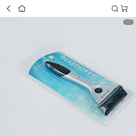
1
/
1