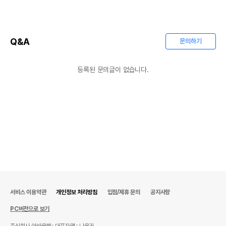
Q&A
문의하기
등록된 문의글이 없습니다.
상품 필수 정보
서비스 이용약관
개인정보 처리방침
입점/제휴 문의
공지사항
품명 및 모델명
상품상세설명 참조
PC버전으로 보기
법에 의한 인증,허가 등을
주식회사 어바웃펫
대표자명 : 나옥귀