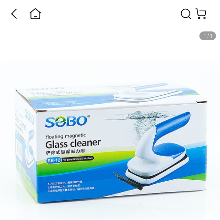
1
/
1