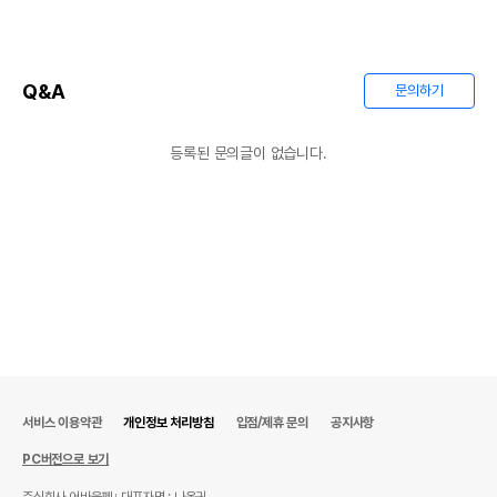
Q&A
문의하기
등록된 문의글이 없습니다.
서비스 이용약관
개인정보 처리방침
입점/제휴 문의
공지사항
PC버전으로 보기
주식회사 어바웃펫
대표자명 : 나옥귀