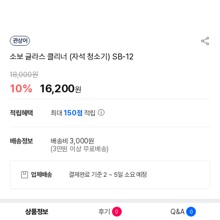
관상어
소보 글라스 클리너 (자석 청소기) SB-12
18,000원
10%
16,200
원
적립혜택
최대
150점
적립
배송정보
배송비 3,000원
(3만원 이상 무료배송)
업체배송
결제완료 기준 2 ~ 5일 소요 예정
상품정보
후기
Q&A
0
0