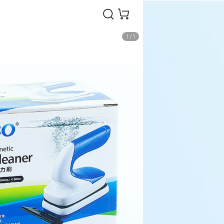
1
/
1