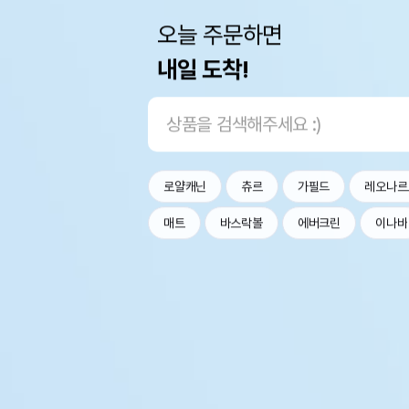
오늘 주문하면
내일 도착!
로얄캐닌
츄르
가필드
레오나르
매트
바스락볼
에버크린
이나바