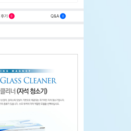
후기
Q&A
0
0