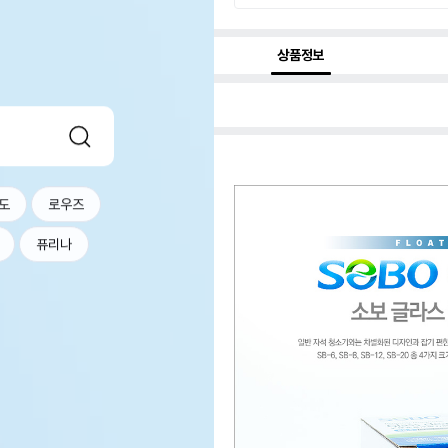
상품정보
도
로우즈
퓨리나