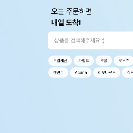
오늘 주문하면
내일 도착!
로얄캐닌
가필드
조공
로우즈
캣만두
Acana
레오나르도
츄