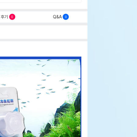
후기
Q&A
0
0