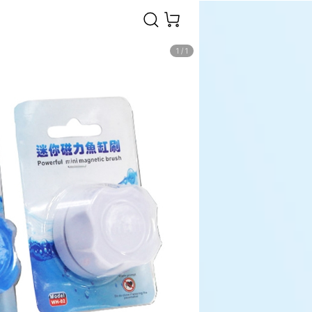
1
/
1