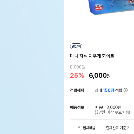
관상어
미니 자석 지우개 화이트
8,000원
25%
6,000
원
적립혜택
최대
150점
적립
배송정보
배송비 3,000원
(3만원 이상 무료배송)
업체배송
결제완료 기준 2 ~