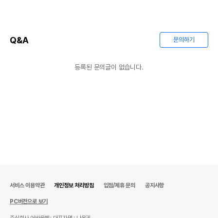
Q&A
문의하기
등록된 문의글이 없습니다.
서비스 이용약관
개인정보 처리방침
입점/제휴 문의
공지사항
PC버전으로 보기
주식회사 어바웃펫
대표자명 : 나옥귀