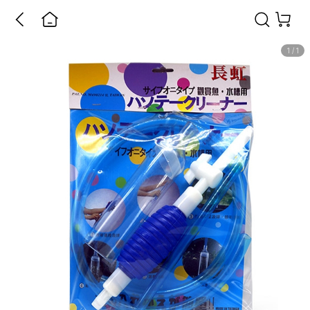
1
/
1