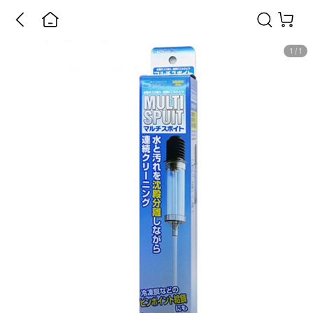
1
/
1