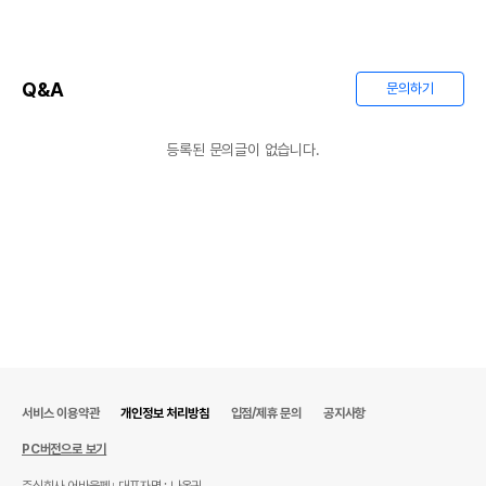
Q&A
문의하기
등록된 문의글이 없습니다.
서비스 이용약관
개인정보 처리방침
입점/제휴 문의
공지사항
PC버전으로 보기
주식회사 어바웃펫
대표자명 : 나옥귀