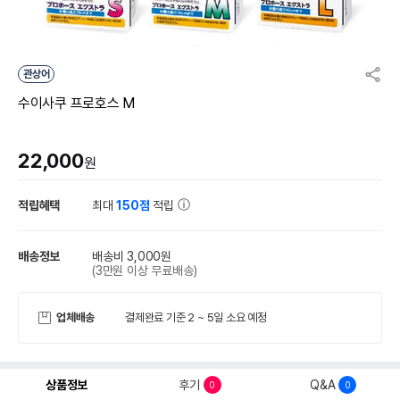
관상어
수이사쿠 프로호스 M
22,000
원
적립혜택
최대
150점
적립
배송정보
배송비 3,000원
(3만원 이상 무료배송)
업체배송
결제완료 기준 2 ~ 5일 소요 예정
상품정보
후기
Q&A
0
0