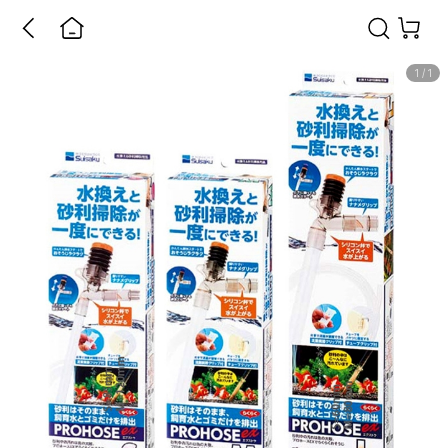
1
/
1