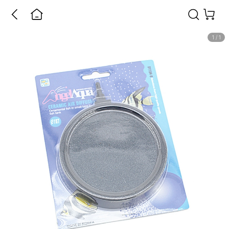
1
/
1