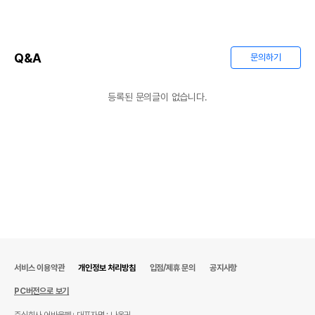
Q&A
문의하기
등록된 문의글이 없습니다.
상품 필수 정보
품명 및 모델명
상품상세설명 참조
법에 의한 인증,허가 등을
상품상세설명 참조
받았음을 확인할수 있는
경우 그에 대한 사항
제조국 또는 원산지
상품상세설명 참조
제조자,수입품의 경우
상품상세설명 참조
수입자를 함께 표기
서비스 이용약관
개인정보 처리방침
입점/제휴 문의
공지사항
AS책임자와 전화번호
PC버전으로 보기
상품상세설명 참조
또는 소비자상담 관련
전화번호
주식회사 어바웃펫
대표자명 : 나옥귀