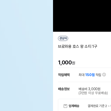
관상어
브로와용 호스 왕 소티 1구
1,000
원
적립혜택
최대
150점
적립
배송정보
배송비 3,000원
(3만원 이상 무료배송)
업체배송
결제완료 기준 2 ~