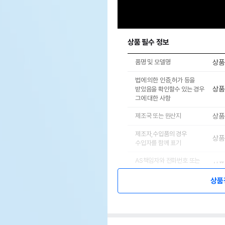
상품 필수 정보
품명 및 모델명
상품
법에 의한 인증,허가 등을
상품
받았음을 확인할수 있는 경우
그에 대한 사항
제조국 또는 원산지
상품
제조자,수입품의 경우
상품
수입자를 함께 표기
AS책임자와 전화번호 또는
상품
소비자상담 관련 전화번호
상품
유통
상품
유통기한
단,
유통