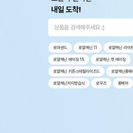
내일 도착!
로마샌드
로얄캐닌 11
로얄캐닌 라이
로얄캐닌 에이징 15
로얄캐닌 캣 에이징
로얄캐닌 키튼스테럴라이즈드
로얄캐닌롱헤
로얄케닌저지방습식
로우즈
롱헤어