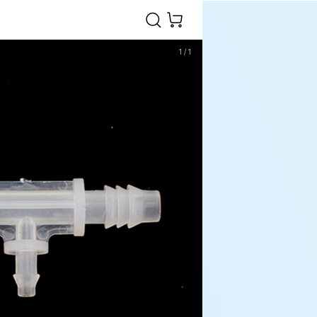
1
/
1