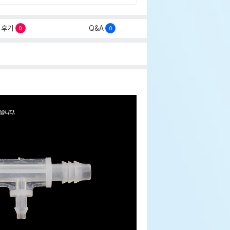
후기
Q&A
0
0