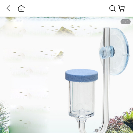
1
/
1