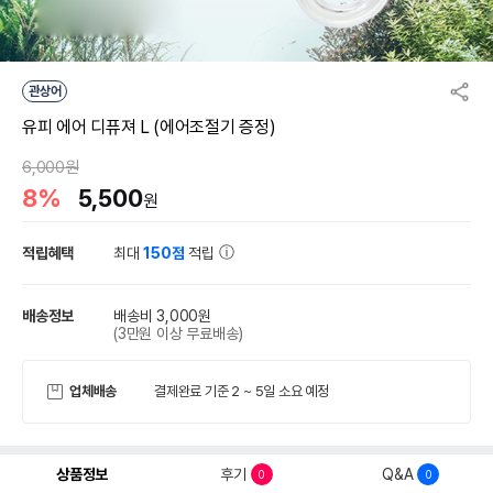
관상어
유피 에어 디퓨져 L (에어조절기 증정)
6,000원
8%
5,500
원
적립혜택
최대
150점
적립
배송정보
배송비 3,000원
(3만원 이상 무료배송)
업체배송
결제완료 기준 2 ~ 5일 소요 예정
상품정보
후기
Q&A
0
0