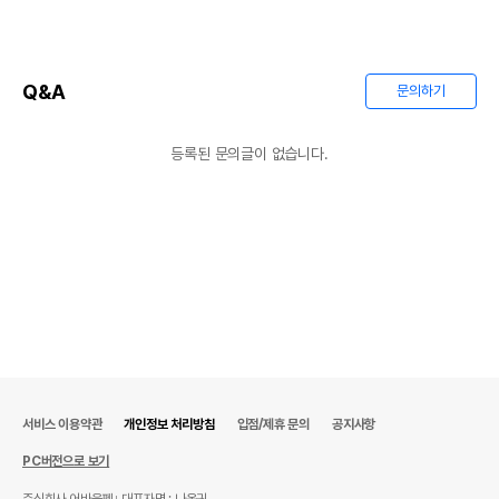
Q&A
문의하기
등록된 문의글이 없습니다.
서비스 이용약관
개인정보 처리방침
입점/제휴 문의
공지사항
PC버전으로 보기
주식회사 어바웃펫
대표자명 : 나옥귀